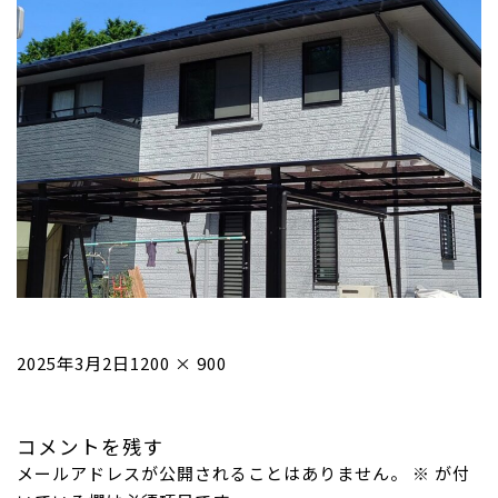
投
フ
2025年3月2日
1200 × 900
稿
ル
日:
サ
コメントを残す
イ
メールアドレスが公開されることはありません。
ズ
※
が付