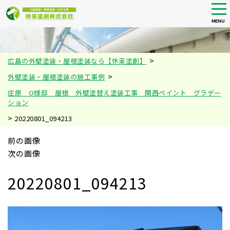
tog
nav
MENU
Skip
to
main
>
広島の外壁塗装・屋根塗装なら【休束塗創】
content
>
外壁塗装・屋根塗装の施工事例
庄原 O様邸 屋根 外壁塗替え塗装工事 関西ペイント グラデー
ション
>
20220801_094213
前の画像
次の画像
20220801_094213