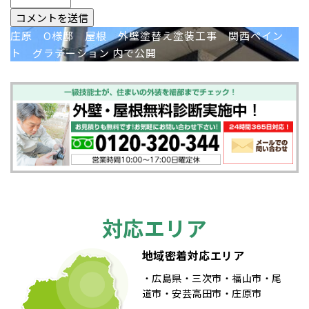
投
庄原 O様邸 屋根 外壁塗替え塗装工事 関西ペイン
ト グラデーション
内で公開
稿
ナ
ビ
ゲ
ー
シ
対応エリア
ョ
ン
地域密着対応エリア
広島県
三次市
福山市
尾
道市
安芸高田市
庄原市