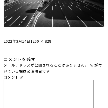
投
フ
2022年3月14日
1200 × 828
稿
ル
日:
サ
コメントを残す
イ
メールアドレスが公開されることはありません。
ズ
※
が付
いている欄は必須項目です
コメント
※