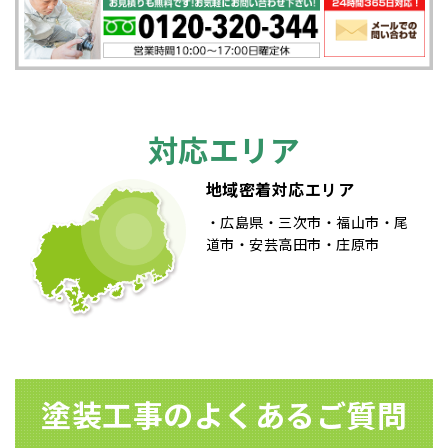
ビ
ゲ
ー
シ
対応エリア
ョ
地域密着対応エリア
ン
広島県
三次市
福山市
尾
道市
安芸高田市
庄原市
塗装⼯事のよくあるご質問