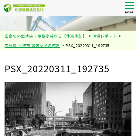
tog
nav
MENU
Skip
to
main
>
>
広島の外壁塗装・屋根塗装なら【休束塗創】
現場レポート
content
>
広島県 三次市 塗装女子の呟き
PSX_20220311_192735
PSX_20220311_192735