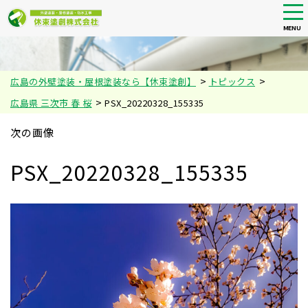
tog
nav
MENU
Skip
to
main
>
>
広島の外壁塗装・屋根塗装なら【休束塗創】
トピックス
content
>
広島県 三次市 春 桜
PSX_20220328_155335
次の画像
PSX_20220328_155335