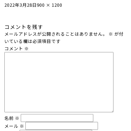
投
フ
2022年3月28日
900 × 1200
稿
ル
日:
サ
コメントを残す
イ
メールアドレスが公開されることはありません。
ズ
※
が付
いている欄は必須項目です
コメント
※
名前
※
メール
※