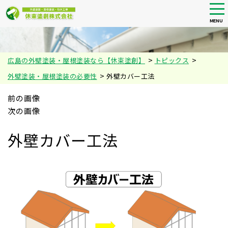
tog
nav
MENU
Skip
to
main
>
>
広島の外壁塗装・屋根塗装なら【休束塗創】
トピックス
content
>
外壁塗装・屋根塗装の必要性
外壁カバー工法
前の画像
次の画像
外壁カバー工法