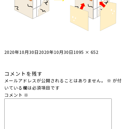
投
フ
2020年10月30日
2020年10月30日
1095 × 652
稿
ル
日:
サ
コメントを残す
イ
メールアドレスが公開されることはありません。
ズ
※
が付
いている欄は必須項目です
コメント
※