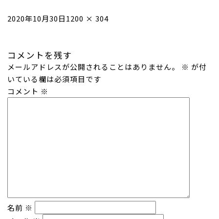
投
フ
2020年10月30日
1200 × 304
稿
ル
日:
サ
コメントを残す
イ
メールアドレスが公開されることはありません。
ズ
※
が付
いている欄は必須項目です
コメント
※
名前
※