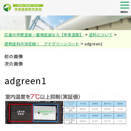
tog
nav
MENU
Skip
to
main
>
>
広島の外壁塗装・屋根塗装なら【休束塗創】
塗料について
content
>
遮熱塗料の決定版！ アドグリーンコート
adgreen1
前の画像
次の画像
adgreen1