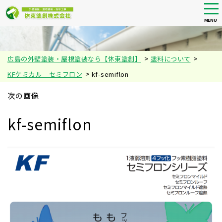
tog
nav
MENU
Skip
to
main
>
>
広島の外壁塗装・屋根塗装なら【休束塗創】
塗料について
content
>
KFケミカル セミフロン
kf-semiflon
次の画像
kf-semiflon