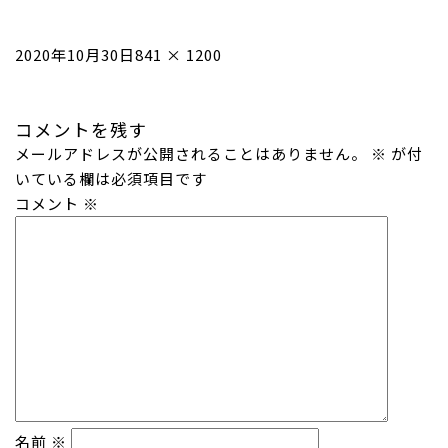
投
フ
2020年10月30日
841 × 1200
稿
ル
日:
サ
コメントを残す
イ
メールアドレスが公開されることはありません。
ズ
※
が付
いている欄は必須項目です
コメント
※
名前
※